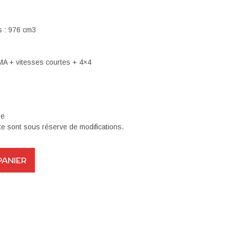
s : 976 cm3
MA + vitesses courtes + 4×4
se
site sont sous réserve de modifications.
PANIER