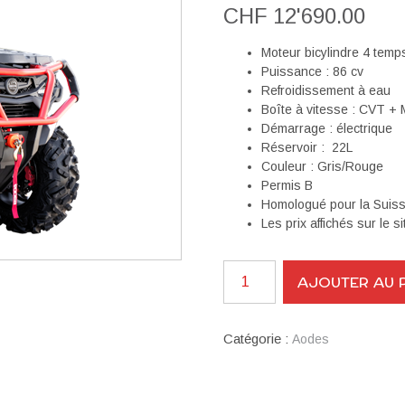
CHF
12'690.00
Moteur bicylindre 4 temp
Puissance : 86 cv
Refroidissement à eau
Boîte à vitesse : CVT + 
Démarrage : électrique
Réservoir : 22L
Couleur : Gris/Rouge
Permis B
Homologué pour la Suis
Les prix affichés sur le 
quantité
AJOUTER AU 
de
Aodes
Pathcross
Catégorie :
Aodes
1000L