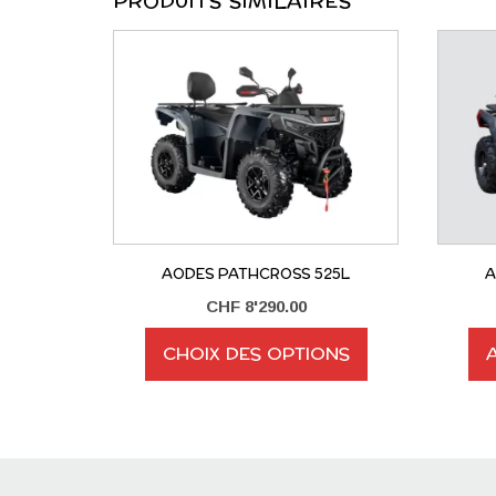
PRODUITS SIMILAIRES
AODES PATHCROSS 525L
A
CHF
8'290.00
CHOIX DES OPTIONS
Ce
produit
a
plusieurs
variations.